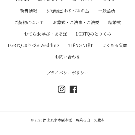
ゲ
おりづるの墓
新着情報
一般墓所
永代供養型
ー
ご契約について
お葬式・ご法事・ご法要
結婚式
シ
おてらde学び・あそぼ
LGBTQのとりくみ
ョ
LGBTQ おりづるWedding
TIẾNG VIỆT
よくある質問
ン
お問い合わせ
プライバシーポリシー
© 2020 浄土真宗本願寺派 馬乗石山 久蔵寺