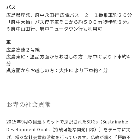
バス
広島県庁発、府中永田行 広電バス ２－１番乗車約２０分
「府中大橋」バス停下車そこから約５００ｍ 徒歩約８分。
※府中山田行、府中ニュータウン行も利用可
車
広島高速２号線
広島東IC・温品方面からお越しの方：府中IC より下車約4
分
呉方面からお越しの方：大州IC より下車約４分
お寺の社会貢献
2015年9月の国連サミットで採択されたSDGs（Sustainable
Development Goals（持続可能な開発目標））をテーマに掲
げ、様々な社会貢献活動を行っています。仏教が説く「摂取不