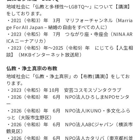
地域社会に「仏教と多様性～LGBTQ～」について【講演】
をしております。
・2021（令和3）年 3月 マリフォーチャンネル（Marria
ge For All Japan – 結婚の自由をすべての人に）
・2023（令和5）年 7月 つながり座・寺座会（NINA AR
ICA ニーナアリカ）
・2023（令和5）年～2025（令和9）年 にじてら【人生相
談】（MKBインターネット放送局）
仏教・浄土真宗の布教
地域社会に「仏教・浄土真宗」の【布教(講演)】をしてお
ります。
・2023（令和5）年 10月 安芸コスモスゾンタクラブ
・2026（令和8）年 6月 NPO法人ひろしまNPOセンタ
ー
・2026（令和8）年 6月 NPO法人IKUNO・多文化ふら
っと（大阪市生野区）
・2026（令和8）年 6月 NPO法人ABCジャパン（横浜市
鶴見区）
・2026（令和8）年 6月 NPO法人カタリバ（東京都杉並