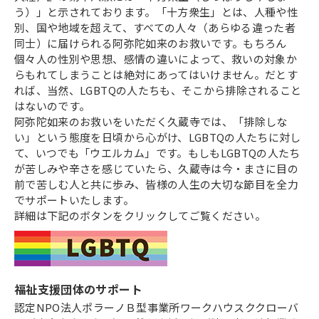
う）」と示されております。「十方衆生」とは、人種や性
別、国や地域を超えて、すべての人々（あらゆる違った者
同士）に届けられる阿弥陀如来のお救いです。もちろん
個々人の性別や思想、感情の違いによって、救いの対象か
らもれてしまうことは絶対にあってはいけません。だとす
れば、当然、LGBTQの人たちも、そこから排除されること
はないのです。
阿弥陀如来のお救いをいただく久蔵寺では、「排除しな
い」という態度を日頃から心がけ、LGBTQの人たちに対し
て、いつでも「ウエルカム」です。もしもLGBTQの人たち
が苦しみや辛さを感じていたら、久蔵寺は今・まさに目の
前で苦しむ人と共に歩み、皆様の人生の大切な節目を全力
でサポートいたします。
詳細は下記のボタンをクリックしてご覧ください。
福祉支援団体のサポート
認定NPO法人ポラーノＢ型事業所ワークハウスククローバ