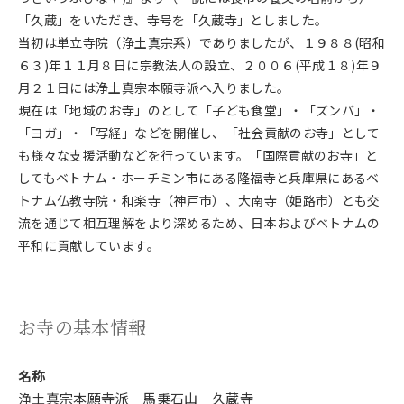
「久蔵」をいただき、寺号を「久蔵寺」としました。
当初は単立寺院（浄土真宗系）でありましたが、１９８８(昭和
６３)年１１月８日に宗教法人の設立、２００６(平成１８)年９
月２１日には浄土真宗本願寺派へ入りました。
現在は「地域のお寺」のとして「子ども食堂」・「ズンバ」・
「ヨガ」・「写経」などを開催し、「社会貢献のお寺」として
も様々な支援活動などを行っています。「国際貢献のお寺」と
してもベトナム・ホーチミン市にある隆福寺と兵庫県にあるベ
トナム仏教寺院・和楽寺（神戸市）、大南寺（姫路市）とも交
流を通じて相互理解をより深めるため、日本およびベトナムの
平和に貢献しています。
お寺の基本情報
名称
浄土真宗本願寺派 馬乗石山 久蔵寺