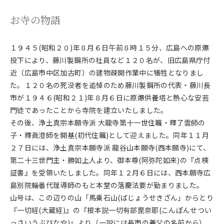
お寺の物語
１９４５(昭和２０)年８月６日午前８時１５分、広島への原爆
投下により、藤川製鋼所の社員など１２０名が、旧広島県庁付
近（広島市中区加古町）の建物疎開作業中に犠牲となりまし
た。１２０名の死没者を追悼のため藤川製鋼所の代表・藤川長
市が１９４６(昭和２１)年８月６日に原爆供養塔と熱心な安芸
門徒であったことから寺院を建立いたしました。
その後、浄土真宗本願寺派 大龍寺第十一世住職・釋了雲師の
子・釋眞澄師を開基(初代住職)として迎えました。同年１１月
２７日には、浄土真宗本願寺派 龍谷山本願寺(西本願寺)にて、
第二十三世門主・勝如上人より、御本尊(阿弥陀如来)の『点検
証書』を受領いたしました。同年１２月６日には、西本願寺広
島別院輪番代理導師のもと本堂の落慶法要が勤まりました。
山号は、この辺りの山「馬乗石山(ばじょうせきざん」からとり
『一切経(大蔵経)』の『根本説一切有部毘奈耶(こんぽんせつい
っさいうぶびなや)』より（一説には長市の養父の名前から）