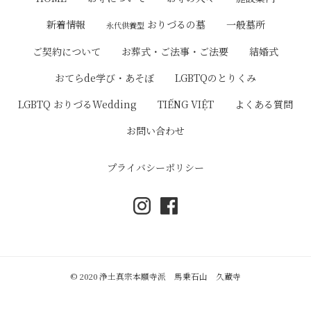
ゲ
おりづるの墓
新着情報
一般墓所
永代供養型
ー
ご契約について
お葬式・ご法事・ご法要
結婚式
シ
おてらde学び・あそぼ
LGBTQのとりくみ
ョ
LGBTQ おりづるWedding
TIẾNG VIỆT
よくある質問
ン
お問い合わせ
プライバシーポリシー
© 2020 浄土真宗本願寺派 馬乗石山 久蔵寺