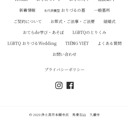
ゲ
おりづるの墓
新着情報
一般墓所
永代供養型
ー
ご契約について
お葬式・ご法事・ご法要
結婚式
シ
おてらde学び・あそぼ
LGBTQのとりくみ
ョ
LGBTQ おりづるWedding
TIẾNG VIỆT
よくある質問
ン
お問い合わせ
プライバシーポリシー
© 2020 浄土真宗本願寺派 馬乗石山 久蔵寺