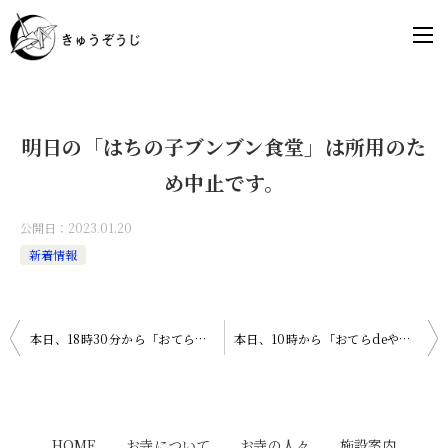
明日の「はちの子ブンブン食堂」は所用のた
め中止です。
公開日：
2023.01.20
新着情報
投
本日、18時30分から「おてらdeHipHop」が開催されます。
本日、10時から「おてらdeやさしいYOGA」を開催いたします。
稿
ナ
ビ
HOME
お寺について
お寺の人々
施設案内