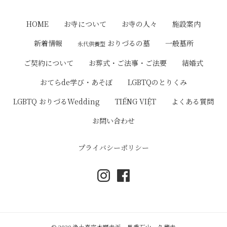
ナ
ビ
HOME
お寺について
お寺の人々
施設案内
ゲ
おりづるの墓
新着情報
一般墓所
永代供養型
ー
ご契約について
お葬式・ご法事・ご法要
結婚式
シ
おてらde学び・あそぼ
LGBTQのとりくみ
ョ
LGBTQ おりづるWedding
TIẾNG VIỆT
よくある質問
ン
お問い合わせ
プライバシーポリシー
© 2020 浄土真宗本願寺派 馬乗石山 久蔵寺