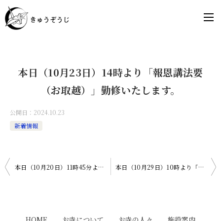
本日（10月23日）14時より「報恩講法要
（お取越）」勤修いたします。
公開日：
2024.10.23
新着情報
投
本日（10月20日）11時45分より「おりづるのおてらんち」、19時より「国際交流（ベトナム）」開催！
本日（10月29日）10時より「ゼロから学ぶ仏教と浄土真宗」、13時より「10月の祥月命日法要」、14時より「おてらの女性会」があります。
稿
ナ
ビ
HOME
お寺について
お寺の人々
施設案内