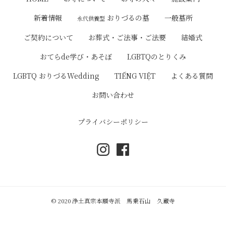
ゲ
おりづるの墓
新着情報
一般墓所
永代供養型
ー
ご契約について
お葬式・ご法事・ご法要
結婚式
シ
おてらde学び・あそぼ
LGBTQのとりくみ
ョ
LGBTQ おりづるWedding
TIẾNG VIỆT
よくある質問
ン
お問い合わせ
プライバシーポリシー
© 2020 浄土真宗本願寺派 馬乗石山 久蔵寺