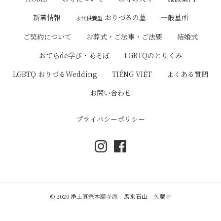
ゲ
おりづるの墓
新着情報
一般墓所
永代供養型
ー
ご契約について
お葬式・ご法事・ご法要
結婚式
シ
おてらde学び・あそぼ
LGBTQのとりくみ
ョ
LGBTQ おりづるWedding
TIẾNG VIỆT
よくある質問
ン
お問い合わせ
プライバシーポリシー
© 2020 浄土真宗本願寺派 馬乗石山 久蔵寺