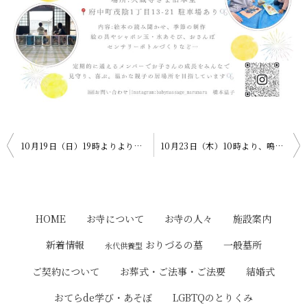
投
10月19日（日）19時よりより、本堂に於いて「在日ベトナム人仏教会～国際交流～」があります。
10月23日（木）10時より、嗚灯院（アート院・旧本堂）に於いて「おてらdeやさしいヨガ」があります。
稿
ナ
ビ
HOME
お寺について
お寺の人々
施設案内
ゲ
おりづるの墓
新着情報
一般墓所
永代供養型
ー
ご契約について
お葬式・ご法事・ご法要
結婚式
シ
おてらde学び・あそぼ
LGBTQのとりくみ