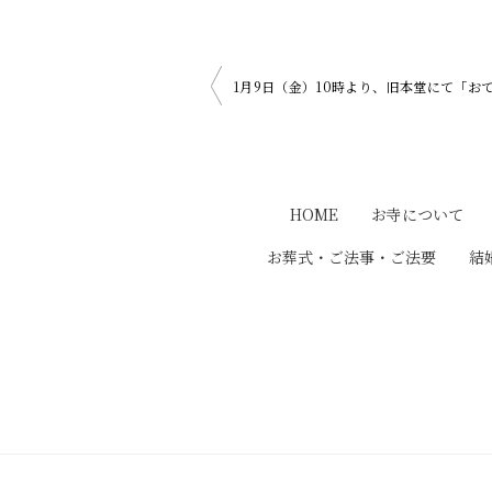
投
1月9日（金）10時より、旧本堂にて「お
稿
ナ
HOME
お寺について
ビ
お葬式・ご法事・ご法要
結
ゲ
ー
シ
ョ