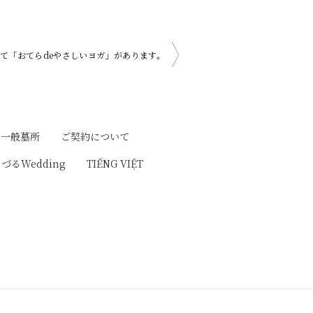
にて「おてらdeやさしいヨガ」があります。
一般墓所
ご契約について
りづるWedding
TIẾNG VIỆT