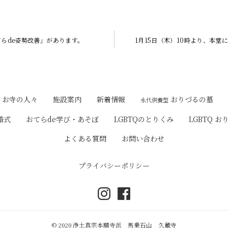
てらde姿勢改善」があります。
1月15日（木）10時より、本堂
おりづるの墓
お寺の人々
施設案内
新着情報
永代供養型
婚式
おてらde学び・あそぼ
LGBTQのとりくみ
LGBTQ お
よくある質問
お問い合わせ
プライバシーポリシー
© 2020 浄土真宗本願寺派 馬乗石山 久蔵寺