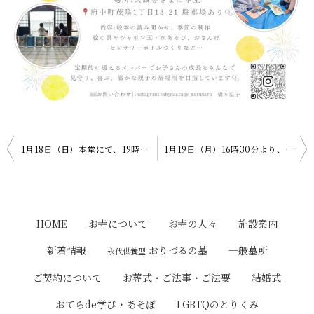
投
1月18日（日）本堂にて、19時より「国際交流～在日ベトナム人仏教会～」があります。
1月19日（月）16時30分より、「嗚灯院（アート院：旧本堂）にて「おてらde造形おそび」があります！
稿
ナ
ビ
HOME
お寺について
お寺の人々
施設案内
ゲ
おりづるの墓
新着情報
一般墓所
永代供養型
ー
ご契約について
お葬式・ご法事・ご法要
結婚式
シ
おてらde学び・あそぼ
LGBTQのとりくみ