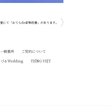
本堂にて「おてらde姿勢改善」があります。
一般墓所
ご契約について
りづるWedding
TIẾNG VIỆT