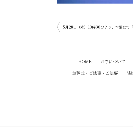
投
5月28日（木）10時30分より、本堂にて
稿
ナ
HOME
お寺について
ビ
お葬式・ご法事・ご法要
結
ゲ
ー
シ
ョ