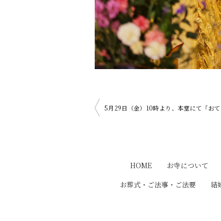
投
5月29日（金）10時より、本堂にて「お
稿
ナ
HOME
お寺について
ビ
お葬式・ご法事・ご法要
結
ゲ