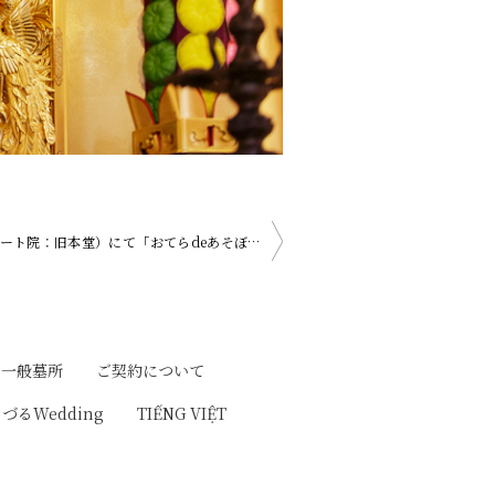
6月1日（月）10時半より、嗚灯院（アート院：旧本堂）にて「おてらdeあそぼう！～親子サークルまるまる～」があります。
一般墓所
ご契約について
りづるWedding
TIẾNG VIỆT