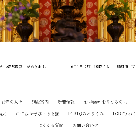
てらde姿勢改善」があります。
おりづるの墓
お寺の人々
施設案内
新着情報
永代供養型
婚式
おてらde学び・あそぼ
LGBTQのとりくみ
LGBTQ お
よくある質問
お問い合わせ