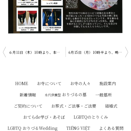
投
６月11日（木）10時より、本堂にて「おてらdeやさしいヨガ」があります。
6月15日（月）10時半より、嗚灯院（アート院：旧本堂）にて「おてらdeあそぼう！～親子サークルまるまる～」があります。
稿
ナ
ビ
HOME
お寺について
お寺の人々
施設案内
ゲ
おりづるの墓
新着情報
一般墓所
永代供養型
ー
ご契約について
お葬式・ご法事・ご法要
結婚式
シ
おてらde学び・あそぼ
LGBTQのとりくみ
ョ
LGBTQ おりづるWedding
TIẾNG VIỆT
よくある質問