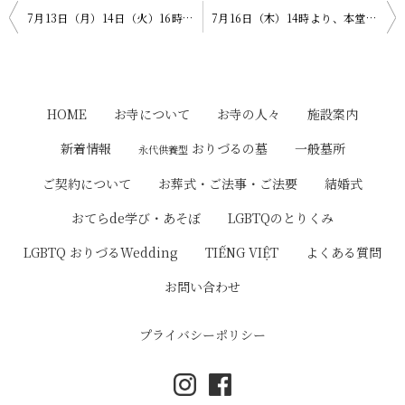
投
7月13日（月）14日（火）16時30分より、嗚灯院（アート院：旧本堂）にて「おてらde造形おそび」があります！
7月16日（木）14時より、本堂にて「写経・写仏＆ブックCafe」があります。
稿
ナ
ビ
HOME
お寺について
お寺の人々
施設案内
ゲ
おりづるの墓
新着情報
一般墓所
永代供養型
ー
ご契約について
お葬式・ご法事・ご法要
結婚式
シ
おてらde学び・あそぼ
LGBTQのとりくみ
ョ
LGBTQ おりづるWedding
TIẾNG VIỆT
よくある質問
ン
お問い合わせ
プライバシーポリシー